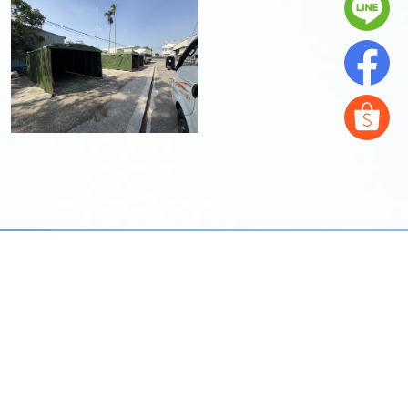
0927678789
shangji8558@gmail.com
https://maps.app.goo.gl/xU2ZHMwKKkeHsz