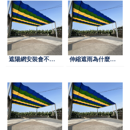
遮陽網安裝會不會
伸縮遮雨為什麼會
很怕風？
積水？