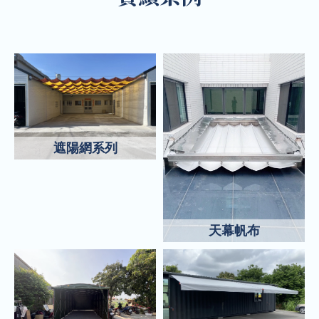
遮陽網系列
天幕帆布