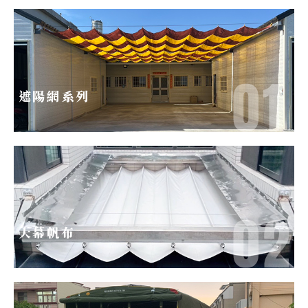
遮陽網系列
天幕帆布